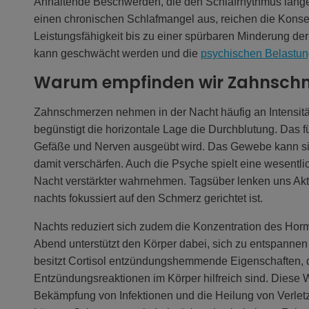
Anhaltende Beschwerden, die den Schlafrhythmus länge
einen chronischen Schlafmangel aus, reichen die Kons
Leistungsfähigkeit bis zu einer spürbaren Minderung de
kann geschwächt werden und die
psychischen Belastu
Warum empfinden wir Zahnschm
Zahnschmerzen nehmen in der Nacht häufig an Intensität
begünstigt die horizontale Lage die Durchblutung. Das f
Gefäße und Nerven ausgeübt wird. Das Gewebe kann s
damit verschärfen. Auch die Psyche spielt eine wesentl
Nacht verstärkter wahrnehmen. Tagsüber lenken uns Akt
nachts fokussiert auf den Schmerz gerichtet ist.
Nachts reduziert sich zudem die Konzentration des Hor
Abend unterstützt den Körper dabei, sich zu entspannen
besitzt Cortisol entzündungshemmende Eigenschaften, di
Entzündungsreaktionen im Körper hilfreich sind. Diese W
Bekämpfung von Infektionen und die Heilung von Verle