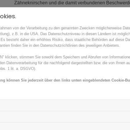
Zähneknirschen und die damit verbundenen Beschwerde
okies.
Die Ursachen für Zähneknirschen sind vielfältig. Stress g
Fehlstellungen der Zähne, muskuläre Dysbalancen oder 
 Rahmen von der Verarbeitung zu den genannten Zwecken möglicherweise Dat
dazu bei. Ohne gezielte Behandlung von Zahnarzt oder
tlung), z.B. in die USA. Das Datenschutzniveau in diesen Ländern ist möglic
verschlimmern und die Schlaf- sowie Lebensqualität dau
Es besteht daher ein erhöhtes Risiko, dass staatliche Behörden auf diese Da
ntien finden Sie in den Datenschutzrichtlinien des jeweiligen Anbieters.
Wird Bruxismus als Auslöser festgestellt, zielt eine effe
adressieren und das Zähneknirschen nachhaltig zu reduz
 klicken, stimmen Sie sowohl dem Speichern und Abrufen von Informationen
zu einem ausgewogenen Schlaf. Eine Alternative bieten
n Datenverarbeitung für die nachfolgend dargestellten bzw. die von Ihnen a
bs. 1 lit. a. DSGVO).
der Zähne durch das Knirschen verhindern und den Druc
Zahnärztin berät über eine geeignete Behandlung und gib
ung können Sie jederzeit über den links unten eingeblendeten Cookie-But
Was hilft gegen Zahnschmerzen
1. Schmerzmittel einsetzen
Schmerzmittel wie Ibuprofen oder Paracetamol sind effe
nächtliche Zahnschmerzen. Die Einnahme sollte immer
einen längeren Zeitraum erfolgen.