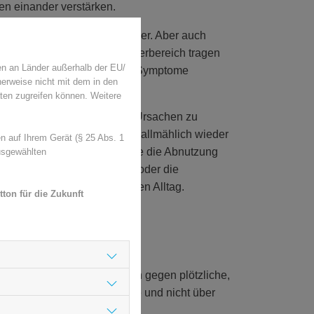
n einander verstärken.
ilt als einer der Hauptauslöser. Aber auch
Funktionsstörungen im Kieferbereich tragen
en an Länder außerhalb der EU/
 Zahnärztin können sich die Symptome
herweise nicht mit dem in den
erhaft beeinträchtigen.
ten zugreifen können. Weitere
ktive Therapie darauf ab, die Ursachen zu
ieren. So finden Betroffene allmählich wieder
 auf Ihrem Gerät (§ 25 Abs. 1
 etwa spezielle Schienen, die die Abnutzung
usgewählten
k reduzieren. Der Zahnarzt oder die
t professionelle Tipps für den Alltag.
ton für die Zukunft
 in der Nacht?
ktive Erste-Hilfe-Maßnahmen gegen plötzliche,
 gemäß der Packungsbeilage und nicht über