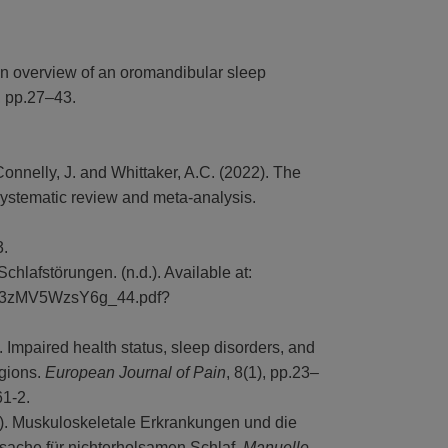
an overview of an oromandibular sleep
, pp.27–43.
Connelly, J. and Whittaker, A.C. (2022). The
A systematic review and meta-analysis.
3.
hlafstörungen. (n.d.). Available at:
78/23zMV5WzsY6g_44.pdf?
 Impaired health status, sleep disorders, and
egions.
European Journal of Pain
, 8(1), pp.23–
61-2.
1). Muskuloskeletale Erkrankungen und die
sache für nichterholsamen Schlaf.
Manuelle