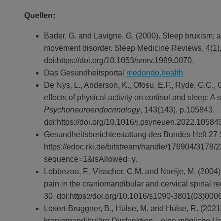
Quellen:
Bader, G. and Lavigne, G. (2000). Sleep bruxism; 
movement disorder. Sleep Medicine Reviews, 4(1)
doi:https://doi.org/10.1053/smrv.1999.0070.
Das Gesundheitsportal
medondo.health
De Nys, L., Anderson, K., Ofosu, E.F., Ryde, G.C., 
effects of physical activity on cortisol and sleep: 
Psychoneuroendocrinology
, 143(143), p.105843.
doi:https://doi.org/10.1016/j.psyneuen.2022.10584
Gesundheitsberichterstattung des Bundes Heft 27 Sc
https://edoc.rki.de/bitstream/handle/176904/31
sequence=1&isAllowed=y.
Lobbezoo, F., Visscher, C.M. and Naeije, M. (2004).
pain in the craniomandibular and cervical spinal r
30. doi:https://doi.org/10.1016/s1090-3801(03)000
Losert-Bruggner, B., Hülse, M. and Hülse, R. (202
kraniomandibuläre Dysfunktion – eine mögliche Ur