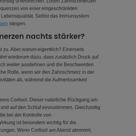
rfristig unterbrechen. Lösen Zahnschmerzen
equenzen von einer eingeschränkten
r Lebensqualität. Selbst das Immunsystem
ngen
steigen.
erzen nachts stärker?
 zu. Aber warum eigentlich? Einerseits
ührt wiederum dazu, dass zusätzlich Druck auf
ich weiter ausdehnen und die Beschwerden
iche Rolle, wenn wir den Zahnschmerz in der
ivitäten ab, während die Aufmerksamkeit
mons Cortisol. Dieser natürliche Rückgang am
 und auf den Schlaf einzustimmen. Gleichzeitig
e bei der Kontrolle von
irkung ist besonders wichtig für die
tzungen. Wenn Cortisol am Abend abnimmt,