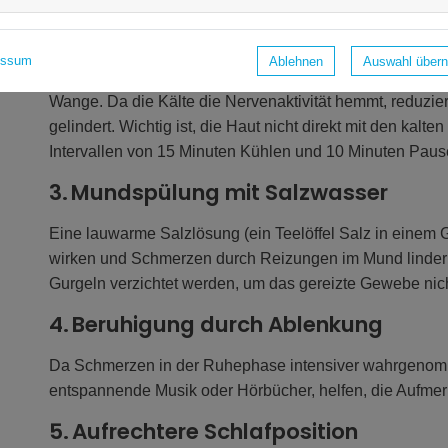
2. Kühlung der betroffenen Stelle
essum
Ablehnen
Auswahl über
Ebenso ist ein kalter, nasser Lappen oder ein in ein Tu
Wange. Da die Kälte die Nervenaktivität hemmt, reduzi
gelindert. Wichtig ist, die Haut nicht direkt mit den kalt
Intervallen von 15 Minuten Kühlen und 10 Minuten Paus
3. Mundspülung mit Salzwasser
Eine lauwarme Salzlösung (ein Teelöffel Salz in ein
wirken und Schmerzen durch Reizungen im Mund lindern. 
Gurgeln verzichtet werden, um das gereizte Gewebe nich
4. Beruhigung durch Ablenkung
Da Schmerzen in der Ruhephase intensiver wahrgenom
entspannende Musik oder Hörbücher, helfen, die Aufm
5. Aufrechtere Schlafposition