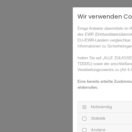
Wir verwenden Co
Einige Anbieter übermitteln im
des EWR (Drittlanddatenübermit
EU-/EWR-Ländern vergleichbar. 
Informationen zu Sicherheitsgara
Indem Sie auf „ALLE ZULASSEN"
TDDDG) sowie der anschließende
Verarbeitungszwecke zu (Art 6 A
Eine bereits erteilte Zustimm
widerrufen.
Notwendig
Statistik
Andere