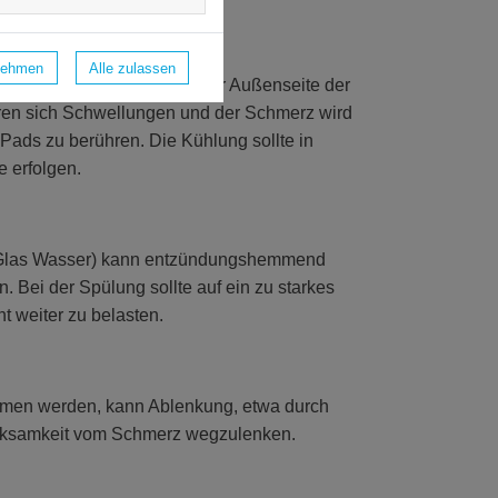
nehmen
Alle zulassen
ch gewickeltes Kühlpad an der Außenseite der
eren sich Schwellungen und der Schmerz wird
en Pads zu berühren. Die Kühlung sollte in
e erfolgen.
em Glas Wasser) kann entzündungshemmend
Bei der Spülung sollte auf ein zu starkes
t weiter zu belasten.
men werden, kann Ablenkung, etwa durch
erksamkeit vom Schmerz wegzulenken.